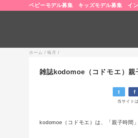
ベビーモデル募集
キッズモデル募集
イ
ホーム
/
毎月
/
雑誌kodomoe（コドモエ）
t
f
当サイト
kodomoe（コドモエ）は、「親子時