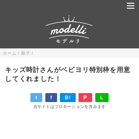
ホーム
/
親子
/
キッズ時計さんがベビヨリ特別枠を用意
してくれました！
t
f
B!
P
L
当サイトはプロモーションを含みます