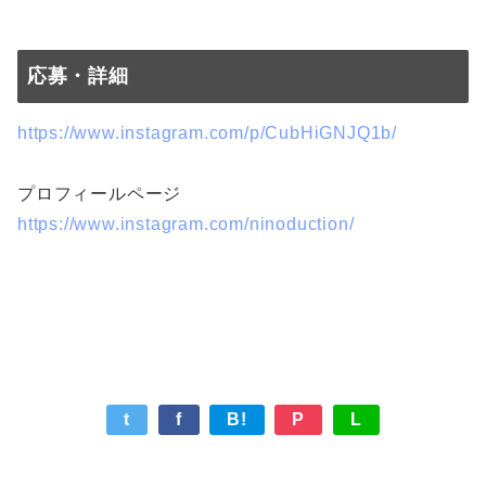
応募・詳細
https://www.instagram.com/p/CubHiGNJQ1b/
プロフィールページ
https://www.instagram.com/ninoduction/
t
f
B!
P
L