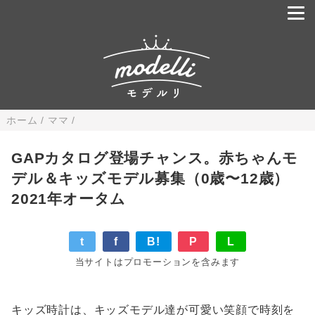
ホーム
/
ママ
/
GAPカタログ登場チャンス。赤ちゃんモ
デル＆キッズモデル募集（0歳〜12歳）
2021年オータム
t
f
B!
P
L
当サイトはプロモーションを含みます
キッズ時計は、キッズモデル達が可愛い笑顔で時刻を