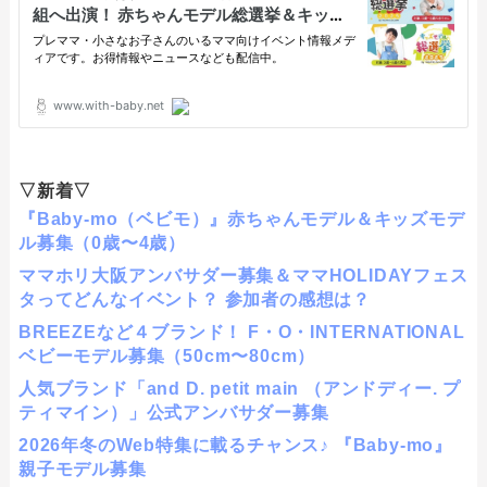
▽新着▽
『Baby-mo（ベビモ）』赤ちゃんモデル＆キッズモデ
ル募集（0歳〜4歳）
ママホリ大阪アンバサダー募集＆ママHOLIDAYフェス
タってどんなイベント？ 参加者の感想は？
BREEZEなど４ブランド！ F・O・INTERNATIONAL
ベビーモデル募集（50cm〜80cm）
人気ブランド「and D. petit main （アンドディー. プ
ティマイン）」公式アンバサダー募集
2026年冬のWeb特集に載るチャンス♪ 『Baby-mo』
親子モデル募集