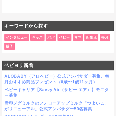
キーワードから探す
インタビュー
キッズ
パパ
ベビー
ママ
新生児
毎月
親子
ベビヨリ新着
ALOBABY（アロベビー）公式アンバサダー募集、毎
月おすすめ商品プレゼント（0歳〜1歳11ヶ月）
ベビーキャリア【Savvy Air（サビー エア）】モニタ
ー募集
雪印メグミルクのフォローアップミルク「つよいこ」
がリニューアル。公式アンバサダー50名募集