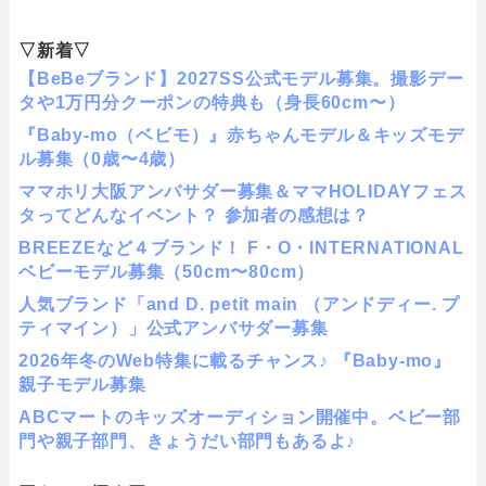
▽新着▽
【BeBeブランド】2027SS公式モデル募集。撮影デー
タや1万円分クーポンの特典も（身長60cm〜）
『Baby-mo（ベビモ）』赤ちゃんモデル＆キッズモデ
ル募集（0歳〜4歳）
ママホリ大阪アンバサダー募集＆ママHOLIDAYフェス
タってどんなイベント？ 参加者の感想は？
BREEZEなど４ブランド！ F・O・INTERNATIONAL
ベビーモデル募集（50cm〜80cm）
人気ブランド「and D. petit main （アンドディー. プ
ティマイン）」公式アンバサダー募集
2026年冬のWeb特集に載るチャンス♪ 『Baby-mo』
親子モデル募集
ABCマートのキッズオーディション開催中。ベビー部
門や親子部門、きょうだい部門もあるよ♪