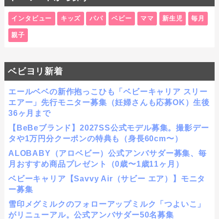
インタビュー
キッズ
パパ
ベビー
ママ
新生児
毎月
親子
ベビヨリ新着
エールベベの新作抱っこひも「ベビーキャリア スリー
エアー」先行モニター募集（妊婦さんも応募OK）生後
36ヶ月まで
【BeBeブランド】2027SS公式モデル募集。撮影デー
タや1万円分クーポンの特典も（身長60cm〜）
ALOBABY（アロベビー）公式アンバサダー募集、毎
月おすすめ商品プレゼント（0歳〜1歳11ヶ月）
ベビーキャリア【Savvy Air（サビー エア）】モニタ
ー募集
雪印メグミルクのフォローアップミルク「つよいこ」
がリニューアル。公式アンバサダー50名募集